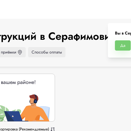
трукций в Серафимовиче
Вы в Се
Да
 приёмки
Способы оплаты
 вашем районе!
ортировка (Рекомендуемые)