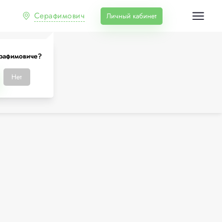
Серафимович
Личный кабинет
рафимовиче?
Нет