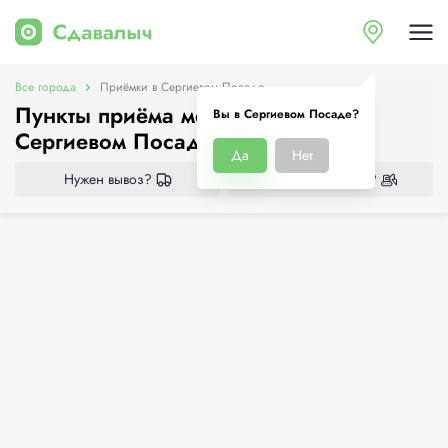
Все города
Приёмки в Сергиевом Посаде
Пункты приёма металлолома в
Вы в Сергиевом Посаде?
Сергиевом Посаде
Да
Нет
Нужен вывоз?
Нужен демонтаж?