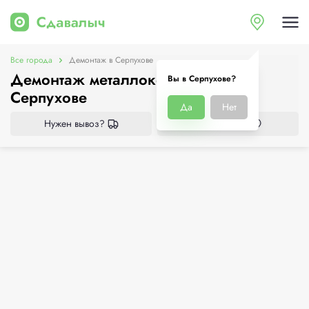
Все города
Демонтаж в Серпухове
Демонтаж металлоконструкций в
Вы в Серпухове?
Серпухове
Да
Нет
Нужен вывоз?
Все приёмки