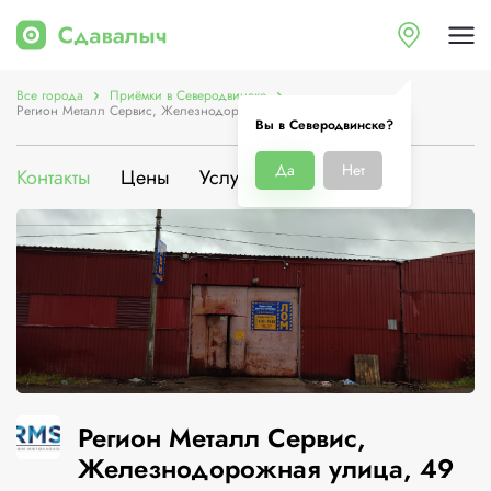
Все города
Приёмки в Северодвинске
Регион Металл Сервис, Железнодорожная улица, 49
Вы в Северодвинске?
Да
Нет
Контакты
Цены
Услуги
О компании
Регион Металл Сервис,
Железнодорожная улица, 49