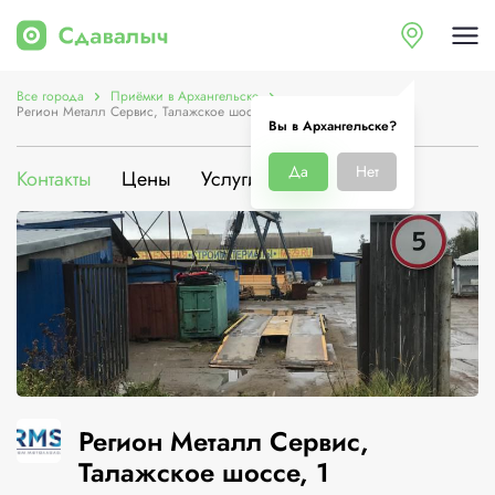
Все города
Приёмки в Архангельске
Регион Металл Сервис, Талажское шоссе, 1
Вы в Архангельске?
Да
Нет
Контакты
Цены
Услуги
О компании
Регион Металл Сервис,
Талажское шоссе, 1