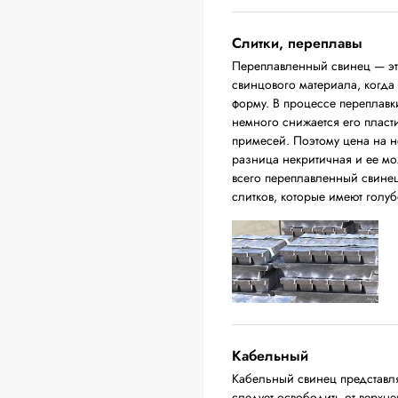
Слитки, переплавы
Переплавленный свинец — это
свинцового материала, когда
форму. В процессе переплавки
немного снижается его пласт
примесей. Поэтому цена на н
разница некритичная и ее м
всего переплавленный свинец
слитков, которые имеют голуб
Кабельный
Кабельный свинец представл
следует освободить от верхн