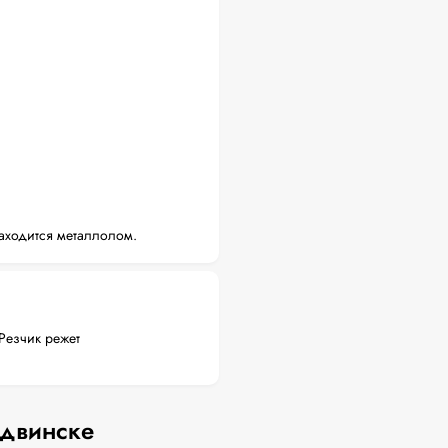
аходится металлолом.
Резчик режет
одвинске