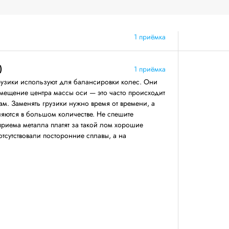
1 приёмка
)
1 приёмка
узики используют для балансировки колес. Они
смещение центра массы оси — это часто происходит
м. Заменять грузики нужно время от времени, а
вляются в большом количестве. Не спешите
приема металла платят за такой лом хорошие
 отсутствовали посторонние сплавы, а на