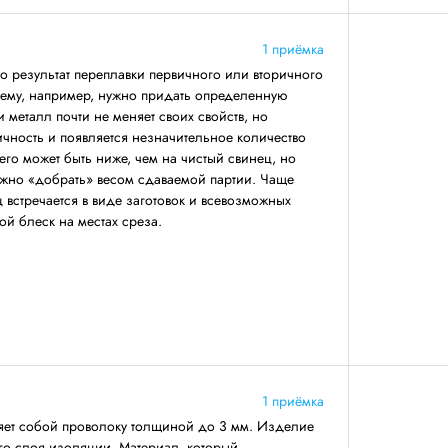
1 приёмка
 результат переплавки первичного или вторичного
 ему, например, нужно придать определенную
 металл почти не меняет своих свойств, но
ичность и появляется незначительное количество
его может быть ниже, чем на чистый свинец, но
ожно «добрать» весом сдаваемой партии. Чаще
 встречается в виде заготовок и всевозможных
ой блеск на местах среза.
1 приёмка
яет собой проволоку толщиной до 3 мм. Изделие
его слоя изоляции. Материал, который