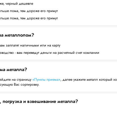
оже, черный дешевле
ольше лома, тем дороже его примут
ольше лома, тем дороже его примут
 за металлолом?
вам заплатят наличными или на карту
водство - вам переведут деньги на расчетный счет компании
ема металла?
ейдите на страницу
«Пункты приема»
, далее укажите металл который хо
есующую Вас сортировку.
, погрузка и взвешивание металла?