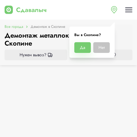
Все города
Демонтаж в Скопине
Демонтаж металлоконструкций в
Вы в Скопине?
Скопине
Да
Нет
Нужен вывоз?
Все приёмки