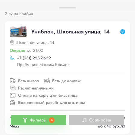
2 пунта приёма
Униблок, Школьная улица, 14
Школьная улица, 14
Открыто
до 21:00
+
7 (931) 223-22-59
Приёмщик: Максим Ефимов
Есть вывоз
Есть демонтаж
Расчёт наличными
Оплата на карту для физ. лица
Безналичный расчёт для юр. лица
Черный металлолом
до 22.6 руб./кг
Фильтры
Сортировка
4
Медь
до 640 руб./кг