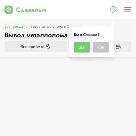
Все города
Вывоз металлолома в Сланцах
Вывоз металлолома в Сланцах
Вы в Сланцах?
Все приёмки
Нужен демонтаж?
Да
Нет