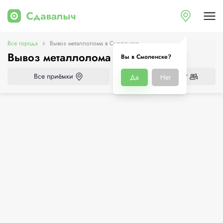
Все города
Вывоз металлолома в Смоленске
Вывоз металлолома в Смоленске
Вы в Смоленске?
Все приёмки
Нужен демонтаж?
Да
Нет