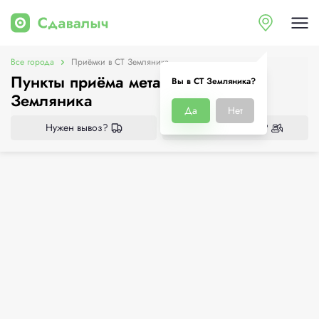
Все города
Приёмки в СТ Земляника
Пункты приёма металлолома в СТ
Вы в СТ Земляника?
Земляника
Да
Нет
Нужен вывоз?
Нужен демонтаж?