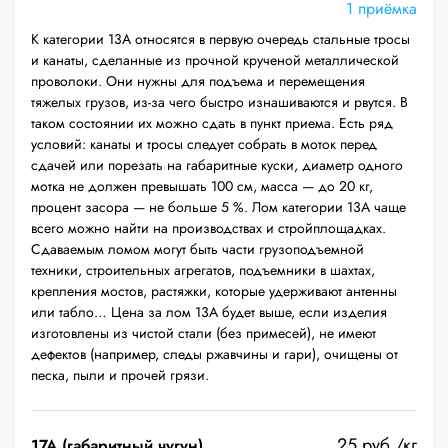
1 приёмка
К категории 13А относятся в первую очередь стальные тросы
и канаты, сделанные из прочной крученой металлической
проволоки. Они нужны для подъема и перемещения
тяжелых грузов, из-за чего быстро изнашиваются и рвутся. В
таком состоянии их можно сдать в пункт приема. Есть ряд
условий: канаты и тросы следует собрать в моток перед
сдачей или порезать на габаритные куски, диаметр одного
мотка не должен превышать 100 см, масса — до 20 кг,
процент засора — не больше 5 %. Лом категории 13А чаще
всего можно найти на производствах и стройплощадках.
Сдаваемым ломом могут быть части грузоподъемной
техники, строительных агрегатов, подъемники в шахтах,
крепления мостов, растяжки, которые удерживают антенны
или табло… Цена за лом 13А будет выше, если изделия
изготовлены из чистой стали (без примесей), не имеют
дефектов (например, следы ржавчины и гари), очищены от
песка, пыли и прочей грязи.
25 руб./кг
17А (габаритный чугун)