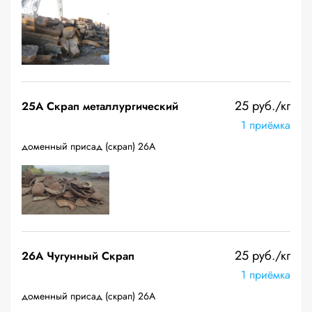
25 руб./кг
25A Скрап металлургический
1 приёмка
доменный присад (скрап) 26А
25 руб./кг
26A Чугунный Скрап
1 приёмка
доменный присад (скрап) 26А