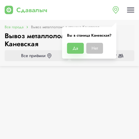
Все города
Вывоз металлолома в станица Каневская
Вывоз металлолома в станица
Вы в станица Каневская?
Каневская
Да
Нет
Все приёмки
Нужен демонтаж?