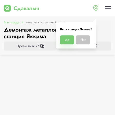
Все города
Демонтаж в станция Яккима
Демонтаж металлоконструкций в
Вы в станция Яккима?
станция Яккима
Да
Нет
Нужен вывоз?
Все приёмки