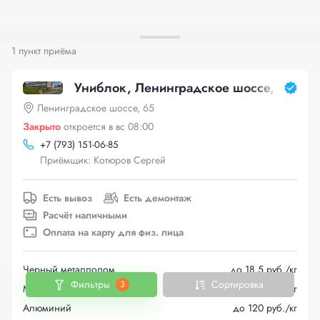
1 пункт приёма
Униблок, Ленинградское шоссе, 65
Ленинградское шоссе, 65
Закрыто
откроется в вс 08:00
+
7 (793) 151-06-85
Приёмщик: Котюров Сергей
Есть вывоз
Есть демонтаж
Расчёт наличными
Оплата на карту для физ. лица
Черный металлолом
до 18.5 руб./кг
Фильтры
Сортировка
3
Медь
до 560 руб./кг
Алюминий
до 120 руб./кг