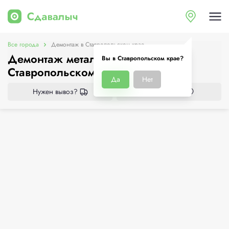
Все города
Демонтаж в Ставропольском крае
Демонтаж металлоконструкций в
Вы в Ставропольском крае?
Ставропольском крае
Да
Нет
Нужен вывоз?
Все приёмки