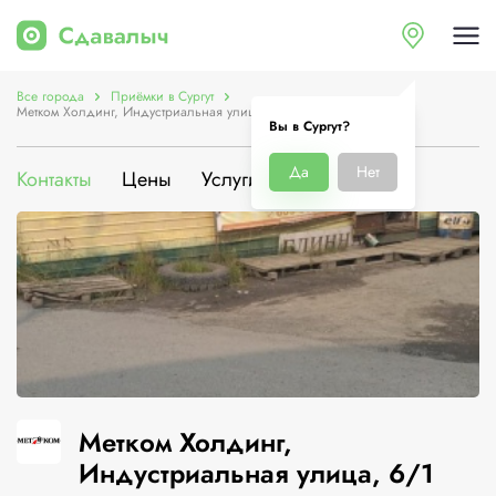
Все города
Приёмки в Сургут
Метком Холдинг, Индустриальная улица, 6/1
Вы в Сургут?
Да
Нет
Контакты
Цены
Услуги
О компании
Метком Холдинг,
Индустриальная улица, 6/1