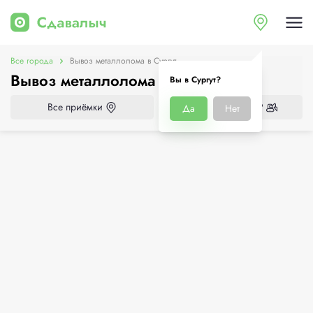
Все города
Вывоз металлолома в Сургут
Вывоз металлолома в Сургут
Вы в Сургут?
Все приёмки
Нужен демонтаж?
Да
Нет