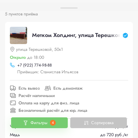
5 пунктов приёма
Метком Холдинг, улица Терешковой, 50
улица Терешковой, 50к1
Открыто
до 18:00
+
7 (922) 774-98-88
Приёмщик: Станислав Ильясов
Есть вывоз
Есть демонтаж
Расчёт наличными
Оплата на карту для физ. лица
Безналичный расчёт для юр. лица
Фильтры
Сортировка
4
Черный металлолом
до 20 руб./кг
Медь
до 720 руб./кг