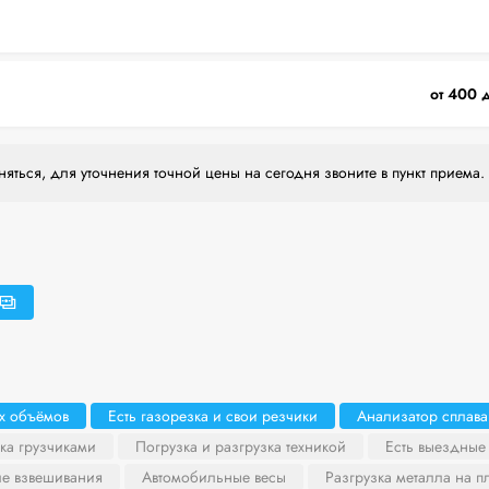
от 400 
яться, для уточнения точной цены на сегодня звоните в пункт приема.
х объёмов
Есть газорезка и свои резчики
Анализатор сплава
ка грузчиками
Погрузка и разгрузка техникой
Есть выездные
ле взвешивания
Автомобильные весы
Разгрузка металла на 