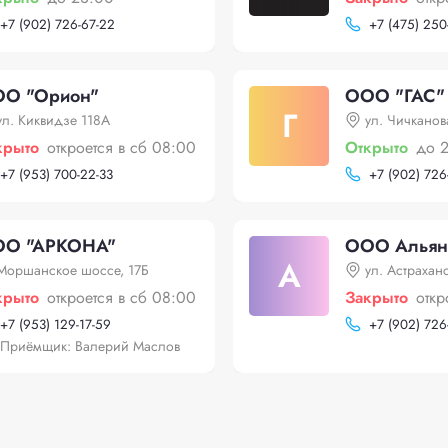
+
7 (902) 726-67-22
+
7 (475) 250
О "Орион"
ООО "ГАС"
Г
ул. Киквидзе 118А
ул. Чичканова
крыто
откроется в сб 08:00
Открыто
до 
+
7 (953) 700-22-33
+
7 (902) 726
О "АРКОНА"
ООО Альян
А
Моршанское шоссе, 17Б
ул. Астрахан
крыто
откроется в сб 08:00
Закрыто
откр
+
7 (953) 129-17-59
+
7 (902) 726
Приёмщик: Валерий Маслов