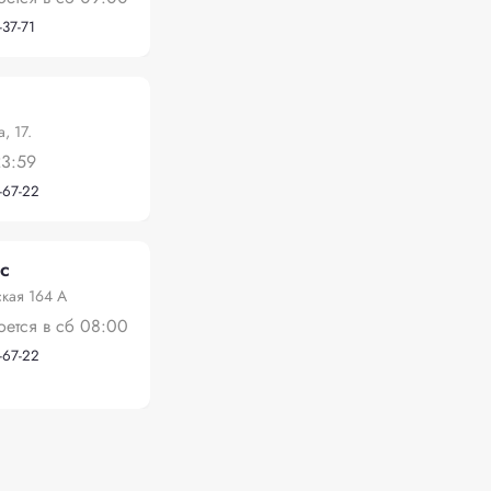
-37-71
, 17.
23:59
-67-22
с
ская 164 А
оется в сб 08:00
-67-22