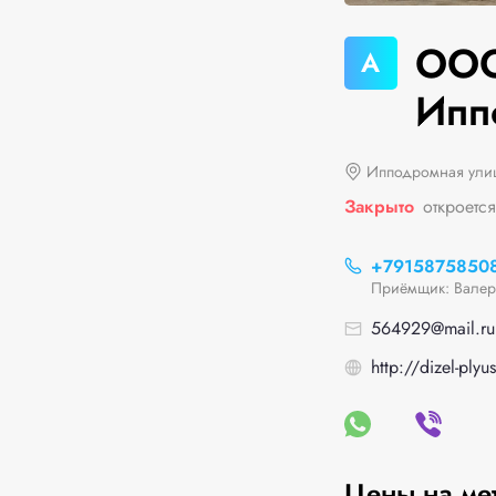
ООО
А
Ипп
Ипподромная улиц
Закрыто
откроетс
+7915875850
Приёмщик: Валер
564929@mail.ru
http://dizel-plyus
Цены на ме