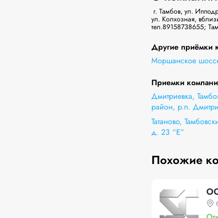
 г. Тамбов, ул. Ипподромная 12, тел.89158758508; Тамбовская область, Никифоррвский район, р.п. Дмитриевка, 
ул. Колхозная, вблизи
тел.89158738655; Там
Другие приёмки к
Моршанское шоссе
Приемки компани
Дмитриевка, Тамбо
район, р.п. Дмитри
Татаново, Тамбовски
д. 23 “Е”
Похожие к
О
От