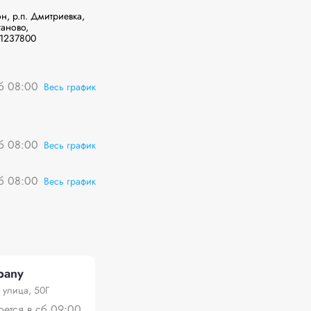
аново, 
51237800
сб 08:00
Весь график
сб 08:00
Весь график
сб 08:00
Весь график
pany
 улица, 50Г
оется в сб 09:00