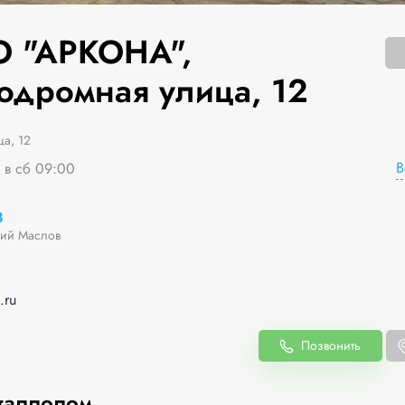
 "АРКОНА",
одромная улица, 12
а, 12
В
я в сб 09:00
8
ий Маслов
.ru
Позвонить
таллолом