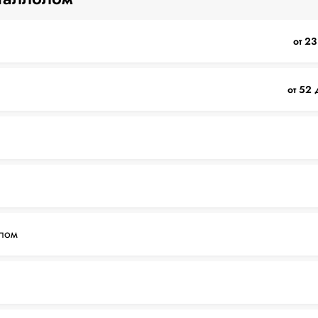
от 23
от 52 
лом