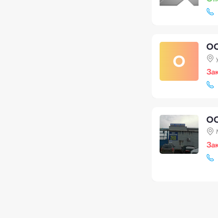
ОО
О
За
ОО
За