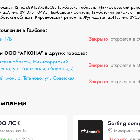
 д.7, тел. 891075110495; Тамбовская область, Тамбовский район, с. Тат
бовская область, Кирсановский район, п. Жулидовка, д.41В, тел. 890
омпании в Тамбове:
, 17Б
Закрыто
откроется в 
и ООО "АРКОНА" в других городах:
вская область, Никифоррвский
Закрыто
откроется в 
евка, ул. Колхозная, вблизи д.7,
й р-он, с. Татаново, ул. Советская ,
Закрыто
откроется в 
омпании
ОО ЛСК
Sorting com
бастионная 1е
Мичуринская
крыто
до 23:00
Закрыто
откр