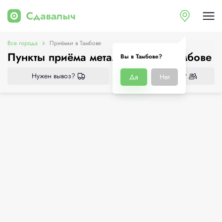
Все города
Приёмки в Тамбове
Пункты приёма металлолома в Тамбове
Вы в Тамбове?
Нужен вывоз?
Нужен демонтаж?
Да
Нет