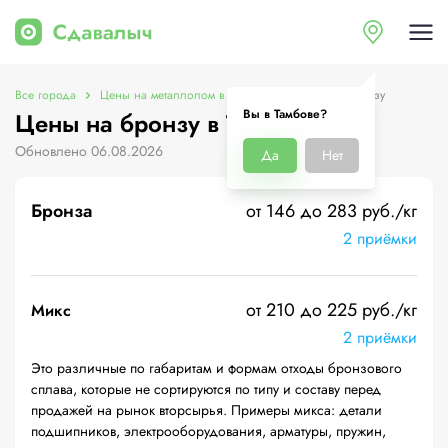
Все города
Цены на металлолом в Тамбове
Цены на бронзу
Вы в Тамбове?
Цены на бронзу в Тамбове
Обновлено 06.08.2026
Да
Нет
Бронза
от 146 до 283 руб./кг
2 приёмки
от 210 до 225 руб./кг
Микс
2 приёмки
Это различные по габаритам и формам отходы бронзового
сплава, которые не сортируются по типу и составу перед
продажей на рынок вторсырья. Примеры микса: детали
подшипников, электрооборудования, арматуры, пружин,