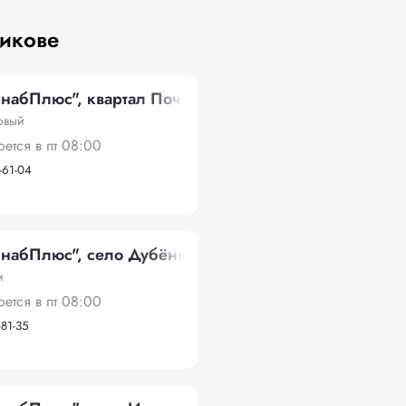
никове
абПлюс", квартал Почтовый
овый
оется в пт 08:00
-61-04
 Сельхозтехника
абПлюс", село Дубёнки
и
оется в пт 08:00
-81-35