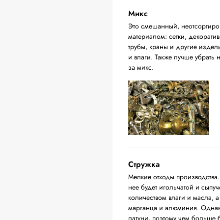
Микс
Это смешанный, неотсортиров
материалом: сетки, декорати
трубы, краны и другие издел
и влаги. Также лучше убрать
за микс.
Стружка
Мелкие отходы производства.
нее будет игольчатой и сыпу
количеством влаги и масла, а
марганца и алюминия. Однак
латуни, поэтому чем больше б