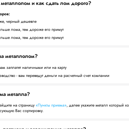
а металлолом и как сдать лом дорого?
торов:
оже, черный дешевле
ольше лома, тем дороже его примут
ольше лома, тем дороже его примут
 за металлолом?
вам заплатят наличными или на карту
водство - вам переведут деньги на расчетный счет компании
ема металла?
ейдите на страницу
«Пункты приема»
, далее укажите металл который хо
есующую Вас сортировку.