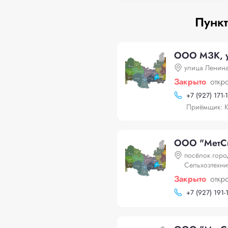
Пункт
ООО МЗК, у
улица Ленина
Закрыто
откр
+
7 (927) 171-
Приёмщик: 
ООО "МетСна
посёлок горо
Сельхозтехни
Закрыто
откр
+
7 (927) 191-