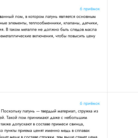
6 приёмок
анный лом, в котором латунь является основным
вные элементы, теплообменники, клапаны, датчики,
ия. В таком металле не должно быть следов масла
 неметаллические включения, чтобы повысить цену
6 приёмок
 Поскольку латунь — твердый материал, стружка из
чей. Такой лом принимают даже с небольшим
 также допускают в составе примеси свинца,
о пункты приема ценят именно медь в сплавах
удет меди в составе стружки, тем выше станет цена.