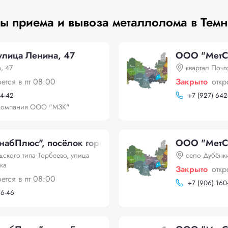
ы приема и вывоза металлолома в Тем
лица Ленина, 47
ООО "МетСн
, 47
квартал Почт
оется в пт 08:00
Закрыто
откр
14-42
+
7 (927) 642
Компания ООО "МЗК"
бПлюс", посёлок городского типа Торбеево, улица
ООО "МетСн
дского типа Торбеево, улица
село Дубёнк
ка
Закрыто
откр
оется в пт 08:00
+
7 (906) 160
16-46