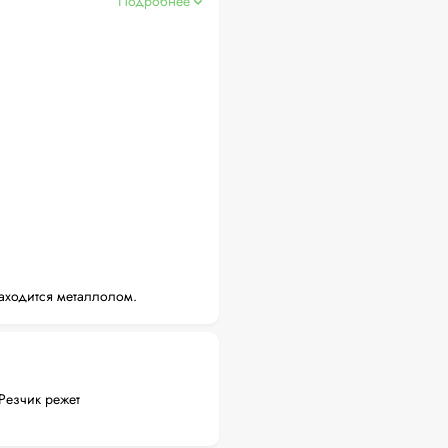
Подробнее
аходится металлолом.
Резчик режет