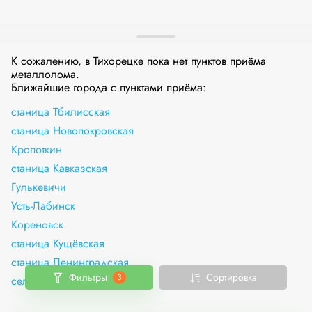
К сожалению, в Тихорецке пока нет пунктов приёма
металлолома.
Ближайшие города с пунктами приёма:
станица Тбилисская
станица Новопокровская
Кропоткин
станица Кавказская
Гулькевичи
Усть-Лабинск
Кореновск
станица Кущёвская
станица Ленинградская
Фильтры
Сортировка
3
село Красногвардейское