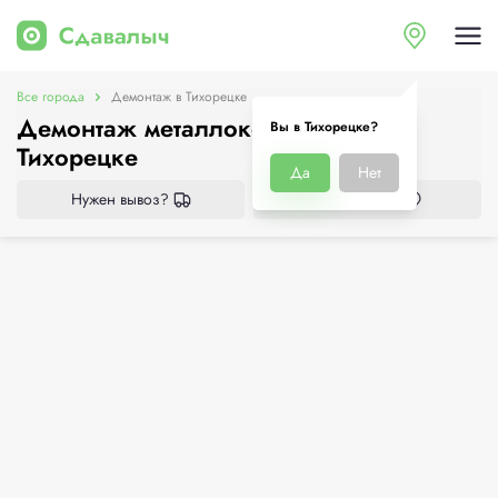
Все города
Демонтаж в Тихорецке
Демонтаж металлоконструкций в
Вы в Тихорецке?
Тихорецке
Да
Нет
Нужен вывоз?
Все приёмки