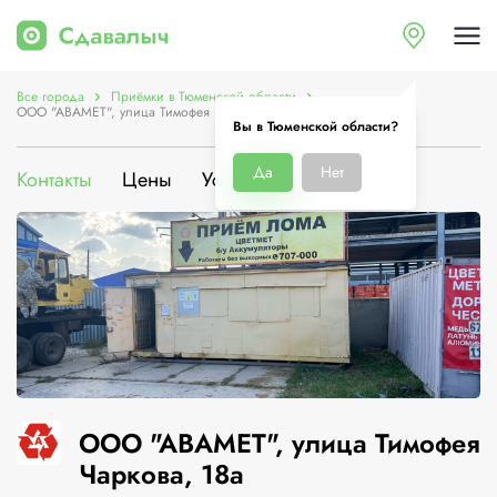
Все города
Приёмки в Тюменской области
ООО "АВАМЕТ", улица Тимофея Чаркова, 18а
Вы в Тюменской области?
Да
Нет
Контакты
Цены
Услуги
О компании
ООО "АВАМЕТ", улица Тимофея
Чаркова, 18а