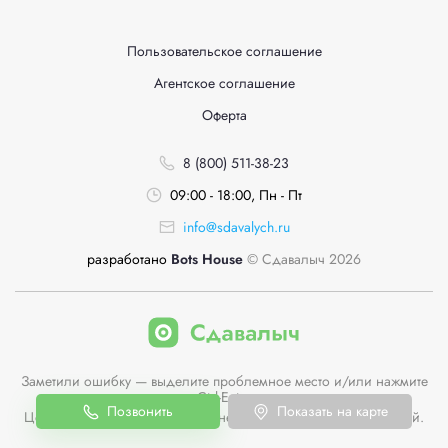
Пользовательское соглашение
Агентское соглашение
Оферта
8 (800) 511-38-23
09:00 - 18:00, Пн - Пт
info@sdavalych.ru
разработано
Bots House
© Сдавалыч 2026
Заметили ошибку — выделите проблемное место и/или нажмите
Ctrl-Enter
Позвонить
Показать на карте
Цены пунктов приема на сайте не являются публичной офертой.