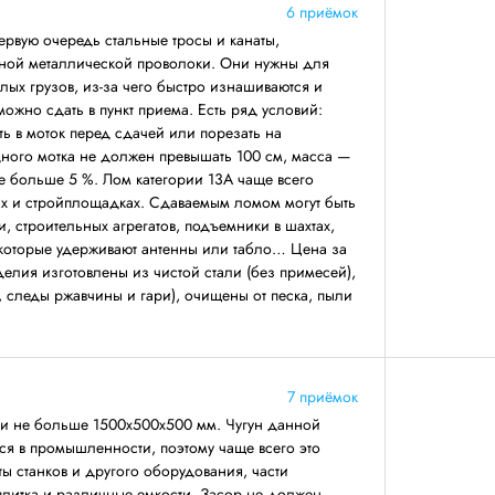
6 приёмок
первую очередь стальные тросы и канаты,
ной металлической проволоки. Они нужны для
ых грузов, из-за чего быстро изнашиваются и
 можно сдать в пункт приема. Есть ряд условий:
ть в моток перед сдачей или порезать на
дного мотка не должен превышать 100 см, масса —
не больше 5 %. Лом категории 13А чаще всего
ах и стройплощадках. Сдаваемым ломом могут быть
, строительных агрегатов, подъемники в шахтах,
 которые удерживают антенны или табло… Цена за
делия изготовлены из чистой стали (без примесей),
, следы ржавчины и гари), очищены от песка, пыли
7 приёмок
ми не больше 1500х500х500 мм. Чугун данной
ся в промышленности, поэтому чаще всего это
ты станков и другого оборудования, части
 плитка и различные емкости. Засор не должен