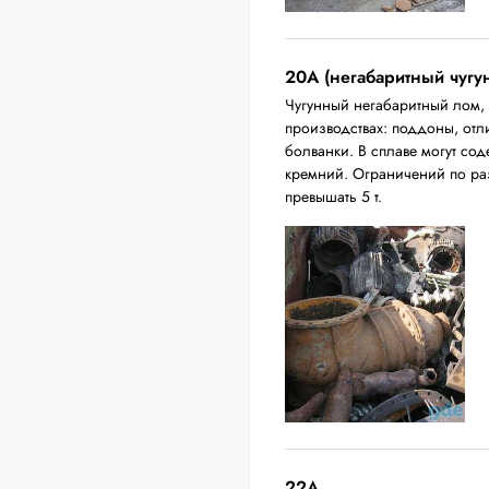
20A (негабаритный чугу
Чугунный негабаритный лом,
производствах: поддоны, отл
болванки. В сплаве могут сод
кремний. Ограничений по ра
превышать 5 т.
22A