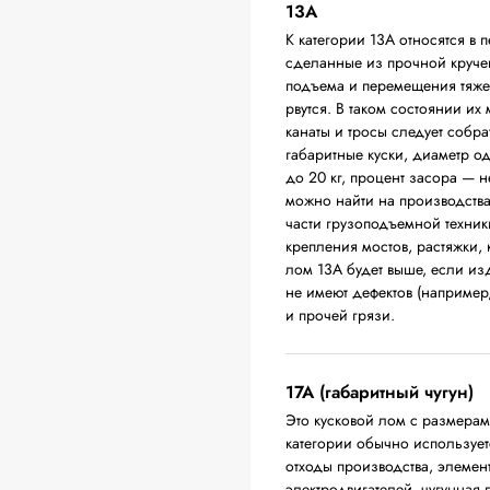
13А
К категории 13А относятся в 
сделанные из прочной круче
подъема и перемещения тяжел
рвутся. В таком состоянии их
канаты и тросы следует собра
габаритные куски, диаметр о
до 20 кг, процент засора — 
можно найти на производств
части грузоподъемной техники
крепления мостов, растяжки,
лом 13А будет выше, если из
не имеют дефектов (например
и прочей грязи.
17А (габаритный чугун)
Это кусковой лом с размера
категории обычно использует
отходы производства, элемен
электродвигателей, чугунная