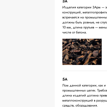
3А
Изделия категории 3Арм — эт
конструкций, металлопрофили,
встречается на промышленных
должны быть ровные, не спут
10 мм, длина прутьев — мень
числе от бетона.
5А
Лом данной категории, как и 
промышленных целях. Требова
длина изделий должна превыш
металлоконструкций в разруш
средств, оборудования.