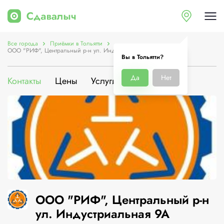
Все города
Приёмки в Тольятти
ООО "РИФ", Центральный р-н ул. Индустриальная 9А
Вы в Тольятти?
Да
Нет
Контакты
Цены
Услуги
О компании
ООО "РИФ", Центральный р-н
ул. Индустриальная 9А