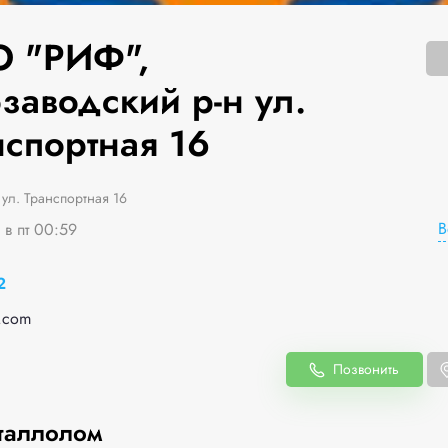
 "РИФ",
заводский р-н ул.
нспортная 16
 ул. Транспортная 16
В
 в пт 00:59
2
.com
Позвонить
таллолом