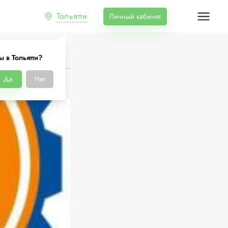
Тольятти
Личный кабинет
ы в Тольятти?
Да
Нет