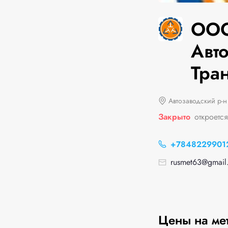
ООО
Авто
Тра
Автозаводский р-н
Закрыто
откроется
+7848229901
rusmet63@gmail
Цены на ме