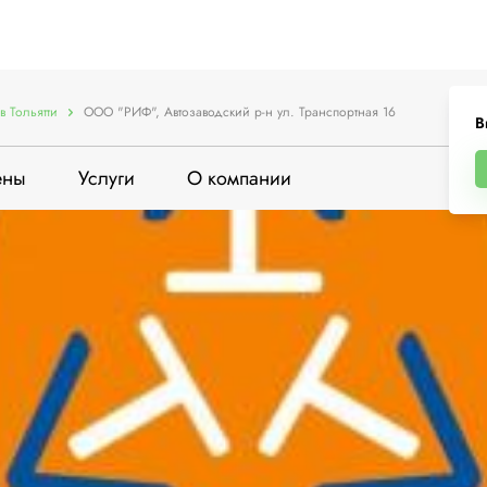
 Тольятти
ООО "РИФ", Автозаводский р-н ул. Транспортная 16
В
ены
Услуги
О компании