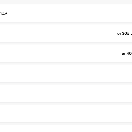
лом
от 305 
от 40