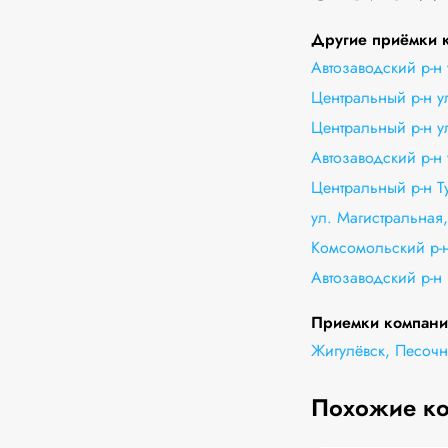
Другие приёмки к
Автозаводский р-н
Центральный р-н у
Центральный р-н у
Автозаводский р-н
Центральный р-н Т
ул. Магистральная,
Комсомольский р-н
Автозаводский р-н
Приемки компани
Жигулёвск, Песочн
Похожие к