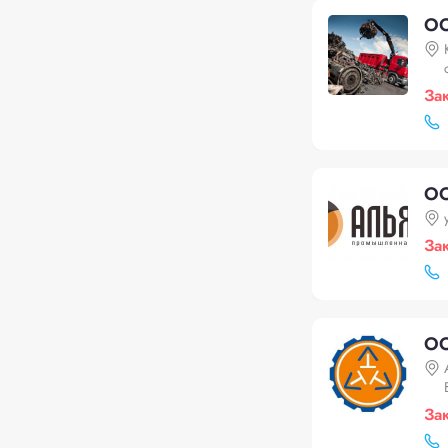
О
За
ОО
За
ОО
За