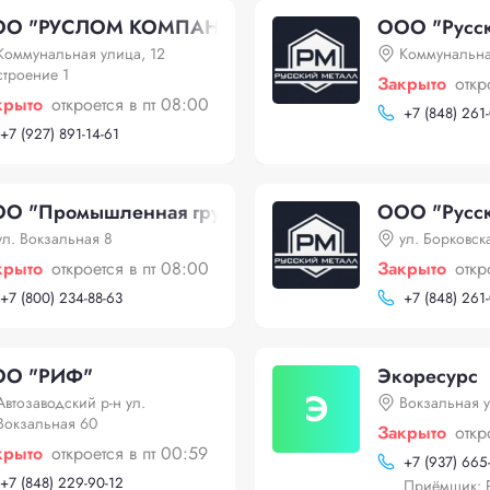
ОО "РУСЛОМ КОМПАНИ"
ООО "Русск
Коммунальная улица, 12
Коммунальна
строение 1
Закрыто
откр
крыто
откроется в пт 08:00
+
7 (848) 261
+
7 (927) 891-14-61
О "Промышленная группа Альянс"
ООО "Русск
ул. Вокзальная 8
ул. Борковска
крыто
откроется в пт 08:00
Закрыто
откр
+
7 (800) 234-88-63
+
7 (848) 261
О "РИФ"
Экоресурс
Э
Автозаводский р-н ул.
Вокзальная у
Вокзальная 60
Закрыто
откр
крыто
откроется в пт 00:59
+
7 (937) 665
+
7 (848) 229-90-12
Приёмщик: 