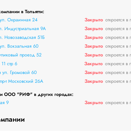
омпании в Тольятти:
 ул. Окраинная 24
Закрыто
откроется в 
л. Индустриальная 9А
Закрыто
откроется в 
л. Новозаводская 51Б
Закрыто
откроется в 
 ул. Вокзальная 60
Закрыто
откроется в 
упиковый проезд 52
Закрыто
откроется в 
 11 стр 6
Закрыто
откроется в 
 ул. Громовой 60
Закрыто
откроется в 
 пр-т Московский 26А
Закрыто
откроется в 
и ООО "РИФ" в других городах:
ая 9
Закрыто
откроется в 
омпании