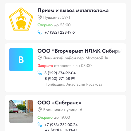
Прием и вывоз металлолома
Пушкина, 59/1
Открыто
до 23:00
+
7 (382) 228-19-51
ООО "Вторчермет НЛМК Сибирь"
В
Ленинский район пер. Мостовой 1в
Закрыто
откроется в пн 08:00
8 (929) 374-92-04
8 (960) 971-68-99
Приёмщик: Анастасия Русакова
ООО «Сибтранс»
Больничная улица, 6
Открыто
до 19:00
+
7 (983) 232-00-24
+
7 (913) 853-03-47