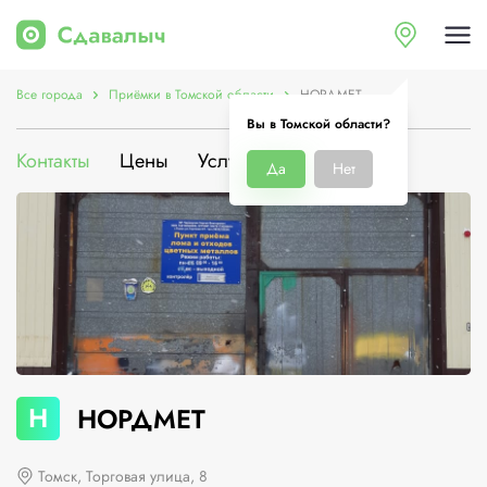
Все города
Приёмки в Томской области
НОРДМЕТ
Вы в Томской области?
Контакты
Цены
Услуги
О компании
Да
Нет
Н
НОРДМЕТ
Томск, Торговая улица, 8