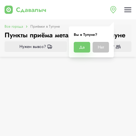
Все города
Приёмки в Тулуне
Пункты приёма металлолома в Тулуне
Вы в Тулуне?
Нужен вывоз?
Нужен демонтаж?
Да
Нет