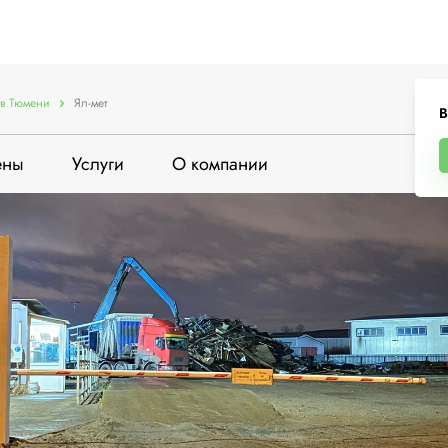
в Тюмени
Ял-мет
В
ены
Услуги
О компании