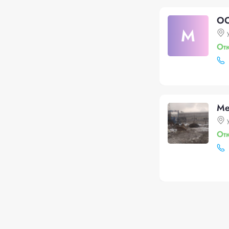
ОО
М
От
Ме
От