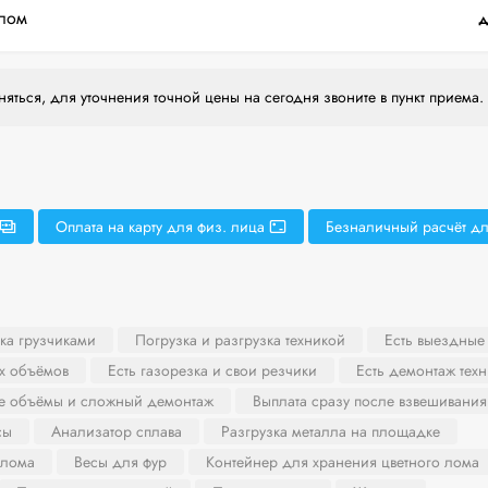
лом
д
яться, для уточнения точной цены на сегодня звоните в пункт приема.
Оплата на карту для физ. лица
Безналичный расчёт дл
ка грузчиками
Погрузка и разгрузка техникой
Есть выездные
х объёмов
Есть газорезка и свои резчики
Есть демонтаж тех
ие объёмы и сложный демонтаж
Выплата сразу после взвешивания
сы
Анализатор сплава
Разгрузка металла на площадке
 лома
Весы для фур
Контейнер для хранения цветного лома