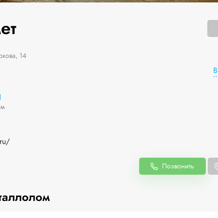
ет
кова, 14
В
1
им
ru/
Позвонить
таллолом