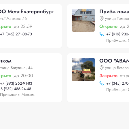
О Мета-Екатеринбург
Приём лома
ул.Т.Чаркова,16
улица Тимоф
крыто
до 23:59
Открыто
до 
+
7 (345) 271-08-70
+
7 (919) 930
Приёмщик: 
тком
ООО "АВА
улица Ватутина, 44
улица Ветера
крыто
до 20:00
Закрыто
откр
+
7 (893) 262-91-83
+
7 (345) 270
8 (932) 486-24-48
Приёмщик: 
Приёмщик: Метком