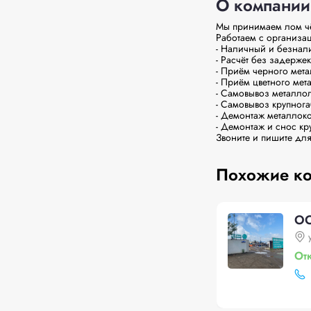
О компании
Мы принимаем лом чё
Работаем с организац
- Наличный и безнал
- Расчёт без задержек

- Приём черного мета
- Приём цветного мет
- Самовывоз металлол
- Самовывоз крупнога
- Демонтаж металлоко
- Демонтаж и снос кр
Звоните и пишите дл
Похожие к
ОО
От