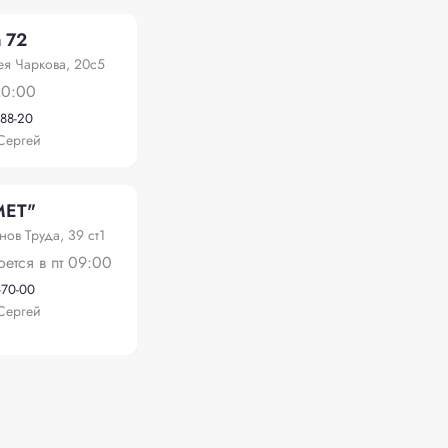
 72
ея Чаркова, 20с5
20:00
-88-20
Сергей
МЕТ"
нов Труда, 39 ст1
оется в пт 09:00
-70-00
Сергей