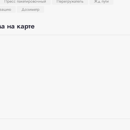
Пресс пакетировочный
Перегружатель
Жд пути
изацию
Дозиметр
а на карте