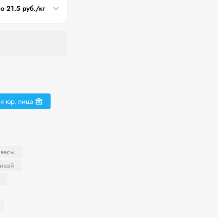
о 21.5 руб./кг
я юр. лица
 весы
никой