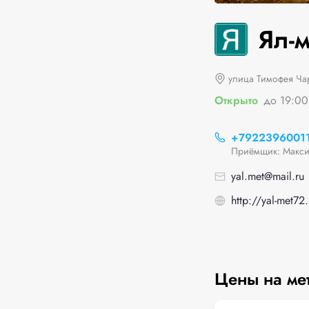
Ял-м
улица Тимофея Чар
Открыто
до 19:00
+7922396001
Приёмщик: Макс
yal.met@mail.ru
http://yal-met72.
Цены на ме