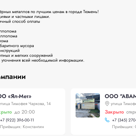
рных металлов по лучшим ценам в городе Тюмень!

иями и частными лицами.

ичный способ оплаты

ллолома

аллолома

ома

баритного мусора

нструкций

упных и мелких сооружений

я уточнения всей необходимой информации.
омпании
О «Ял-Мет»
ООО "АВА
улица Тимофея Чаркова, 14
улица Тимофе
крыто
до 20:00
Закрыто
откр
+
7 (922) 396-00-11
+
7 (345) 270
Приёмщик: Константин
Приёмщик: 