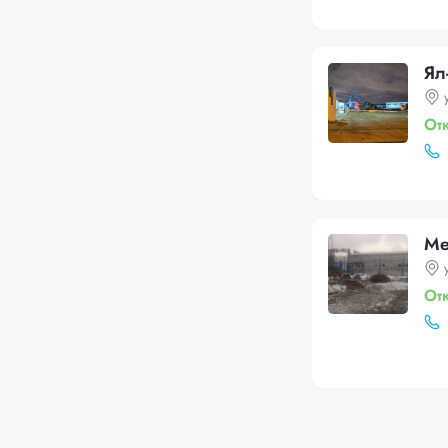
Ял
От
Ме
От