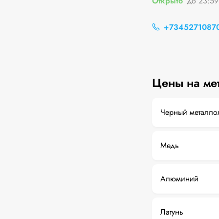
Открыто
до 23:59
+7345271087
Цены на ме
Черный металло
Медь
Алюминий
Латунь