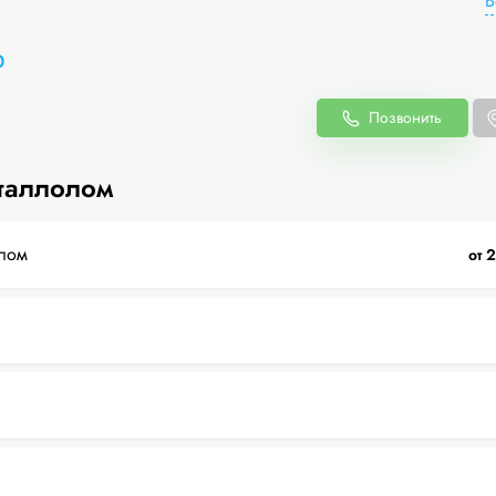
В
0
Позвонить
таллолом
лом
от 