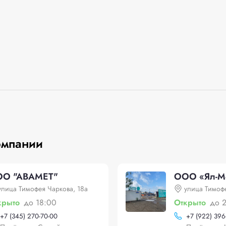
омпании
О "АВАМЕТ"
ООО «Ял-М
улица Тимофея Чаркова, 18а
улица Тимофе
крыто
до 18:00
Открыто
до 
+
7 (345) 270-70-00
+
7 (922) 396