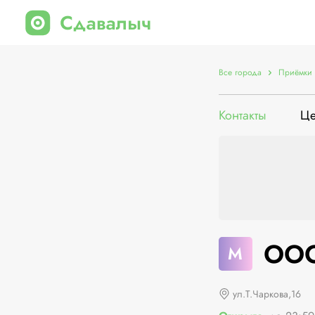
Все города
Приёмки 
Контакты
Ц
ООО
М
ул.Т.Чаркова,16