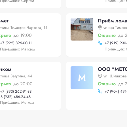
Приёмщик: Сергей
Приёмщик: 
-мет
Приём лома
улица Тимофея Чаркова, 14
улица Тимоф
крыто
до 19:00
Открыто
до 
+
7 (922) 396-00-11
+
7 (919) 930
Приёмщик: Максим
Приёмщик: 
тком
ООО "МЕТ
М
улица Ватутина, 44
ул. Шишкова,
крыто
до 20:00
Открыто
до 
+
7 (893) 262-91-83
+
7 (904) 491
8 (932) 486-24-48
Приёмщик: Метком