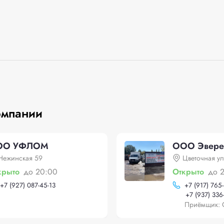
омпании
ОО УФЛОМ
ООО Эвере
Нежинская 59
Цветочная ул
крыто
до 20:00
Открыто
до 
+
7 (927) 087-45-13
+
7 (917) 765
+
7 (937) 336
Приёмщик: 