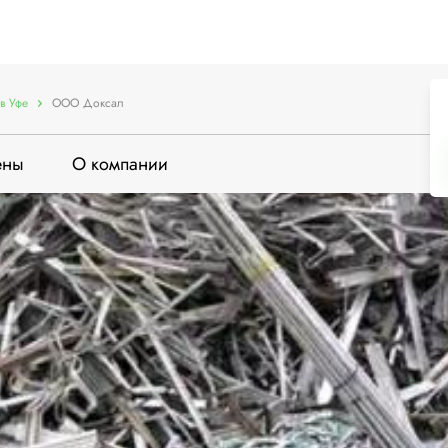
в Уфе
ООО Доксал
ены
О компании