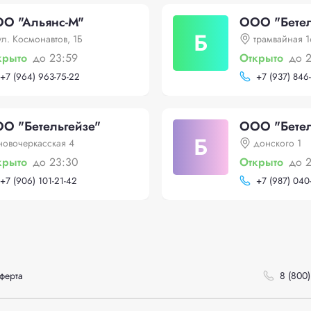
О "Альянс-М"
ООО "Бетел
Б
ул. Космонавтов, 1Б
трамвайная 
крыто
до 23:59
Открыто
до 
+
7 (964) 963-75-22
+
7 (937) 846
О "Бетельгейзе"
ООО "Бетел
Б
новочеркасская 4
донского 1
крыто
до 23:30
Открыто
до 
+
7 (906) 101-21-42
+
7 (987) 040
ферта
8 (800)