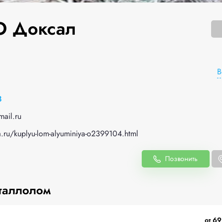
 Доксал
В
8
ail.ru
a.ru/kuplyu-lom-alyuminiya-o2399104.html
Позвонить
таллолом
от 69