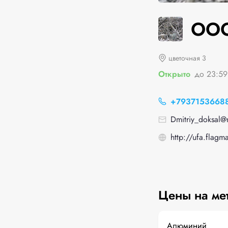
ООО
цветочная 3
Открыто
до 23:59
+7937153668
Dmitriy_doksal@m
http://ufa.flagm
Цены на ме
Алюминий