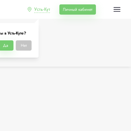
Усть-Кут
Личный кабинет
ы в Усть-Куте?
Да
Нет