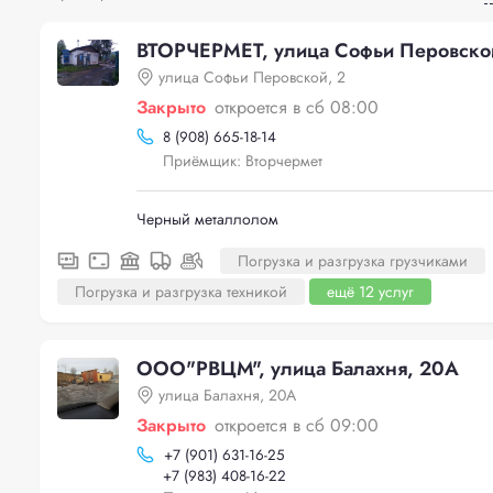
ВТОРЧЕРМЕТ, улица Софьи Перовско
улица Софьи Перовской, 2
Закрыто
откроется в сб 08:00
8 (908) 665-18-14
Приёмщик: Вторчермет
Черный металлолом
Погрузка и разгрузка грузчиками
Погрузка и разгрузка техникой
ещё 12 услуг
ООО"РВЦМ", улица Балахня, 20А
улица Балахня, 20А
Закрыто
откроется в сб 09:00
+
7 (901) 631-16-25
+
7 (983) 408-16-22