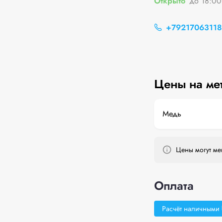
Открыто
до 18:00
+79217063118
Цены на ме
Медь
Цены могут мен
Оплата
Расчёт наличными