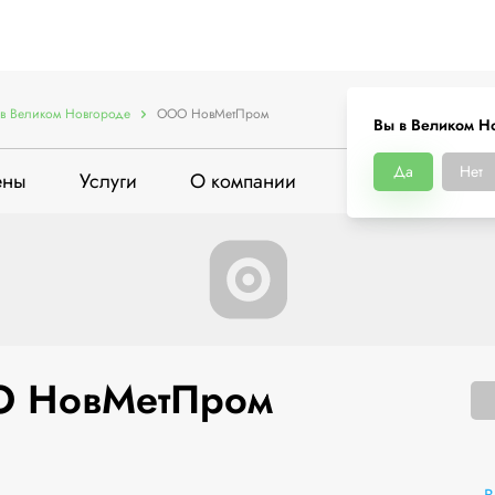
в Великом Новгороде
ООО НовМетПром
Вы в Великом Н
Да
Нет
ены
Услуги
О компании
 НовМетПром