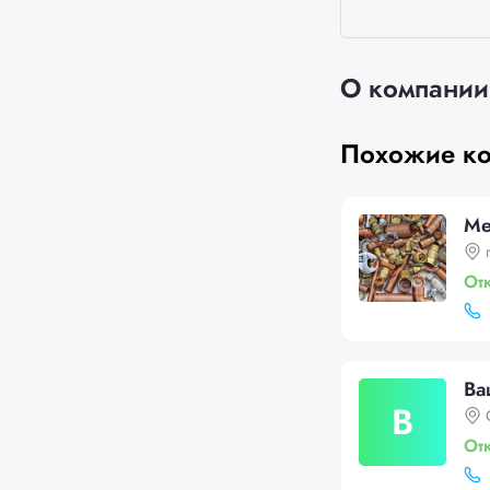
О компании
Похожие к
Ме
От
Ва
В
От