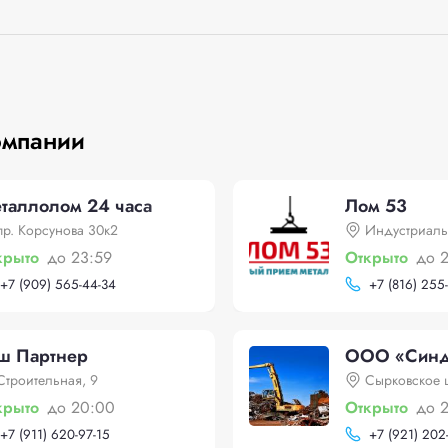
омпании
таллолом 24 часа
Лом 53
пр. Корсунова 30к2
Индустриаль
крыто
до 23:59
Открыто
до 
+
7 (909) 565-44-34
+
7 (816) 255
ш Партнер
ООО «Синд
Строительная, 9
Сырковское ш
крыто
до 20:00
Открыто
до 
+
7 (911) 620-97-15
+
7 (921) 202