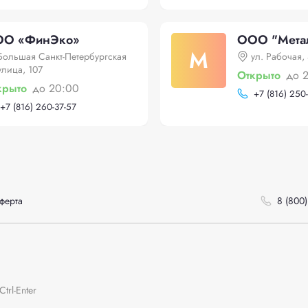
О «ФинЭко»
ООО "Метал
М
Большая Санкт-Петербургская
ул. Рабочая, 
улица, 107
Открыто
до 
крыто
до 20:00
+
7 (816) 250
+
7 (816) 260-37-57
ферта
8 (800)
rl-Enter