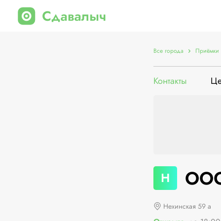
Все города
Приёмки 
Контакты
Ц
ООО
Н
Нехинская 59 а