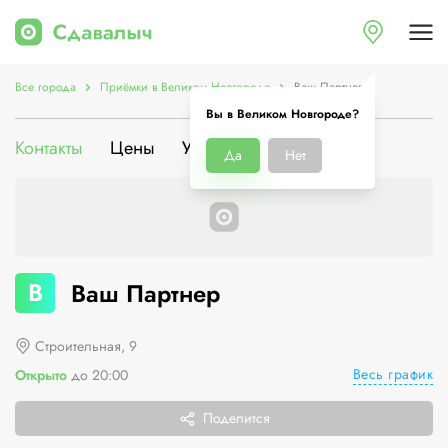
Все города
Приёмки в Великом Новгороде
Ваш Партнер
Вы в Великом Новгороде?
Контакты
Цены
Услуги
О компании
Да
Нет
В
Ваш Партнер
Строительная, 9
Весь график
Открыто
до 20:00
Поделится