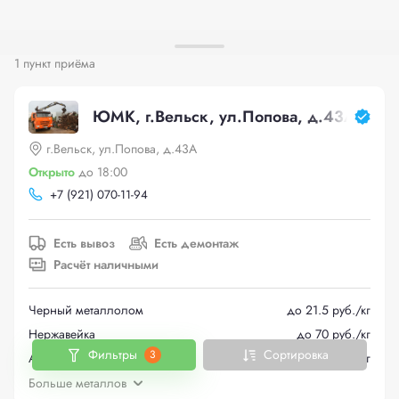
1 пункт приёма
ЮМК, г.Вельск, ул.Попова, д.43А
г.Вельск, ул.Попова, д.43А
Открыто
до 18:00
+
7 (921) 070-11-94
Есть вывоз
Есть демонтаж
Расчёт наличными
Черный металлолом
до 21.5 руб./кг
Нержавейка
до 70 руб./кг
Фильтры
Сортировка
3
Автомобили
до 14000 руб./кг
Больше металлов