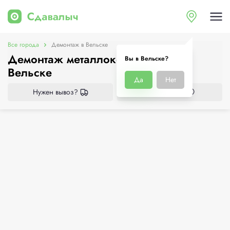
Все города
Демонтаж в Вельске
Демонтаж металлоконструкций в
Вы в Вельске?
Вельске
Да
Нет
Нужен вывоз?
Все приёмки