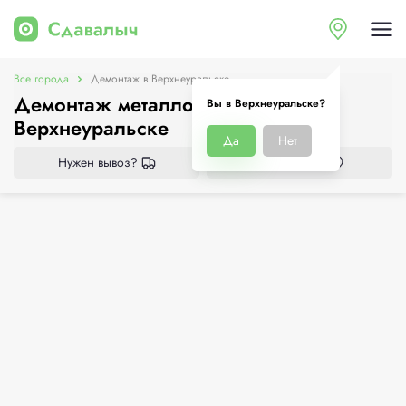
Все города
Демонтаж в Верхнеуральске
Демонтаж металлоконструкций в
Вы в Верхнеуральске?
Верхнеуральске
Да
Нет
Нужен вывоз?
Все приёмки