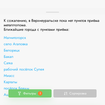
К сожалению, в Верхнеуральске пока нет пунктов приёма
металлолома.
Ближайшие города с пунктами приёма:
Магнитогорск
село Агаповка
Белорецк
Бакал
Сатка
рабочий посёлок Сулея
Миасс
Карталы
посёлок Бреды
Фильтры
Сортировка
3
Аша