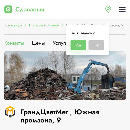
Все города
Приёмки в Видном
ГрандЦветМет , Южная промзона, 9
Вы в Видном?
Контакты
Цены
Услуги
О компании
Да
Нет
ГрандЦветМет , Южная
промзона, 9