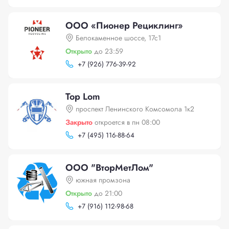
ООО «Пионер Рециклинг»
Белокаменное шоссе, 17с1
Открыто
до 23:59
+
7 (926) 776-39-92
Top Lom
проспект Ленинского Комсомола 1к2
Закрыто
откроется в пн 08:00
+
7 (495) 116-88-64
ООО "ВторМетЛом"
южная промзона
Открыто
до 21:00
+
7 (916) 112-98-68