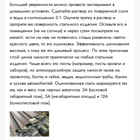
большей уверенности можно провести эксперимент в
домашних условиях. Сделайте раствор из поваренной соли
и воды в соотношении 3:1. Окуните тряпку в раствор и
протрите ею поверхность стального изделия. Оставьте его в
помещении (не на солнце) и через сутки посмотрите на
металл: если на нем не появились следы ржавчины светло-
красного цвета, то это оцинковка. Эффективность цинкования
высокая, к тому же это дешевый процесс. По этим причинам
слой цинка наносят практически на любые стальные
изделия. Чаще всего это листы (например, листы кровли и
заборов), но антикоррозийную защиту наносят также на
проволоку, болты и гайки, ведра, водосточные трубы, банки
и кузова автомобилей. Оцинкованная сталь маркируется так
же, как и весь лом черных металлов: 3А (кусковой
габаритный лом), 5А (негабаритные отходы) и 12А
(тонколистовой лом).