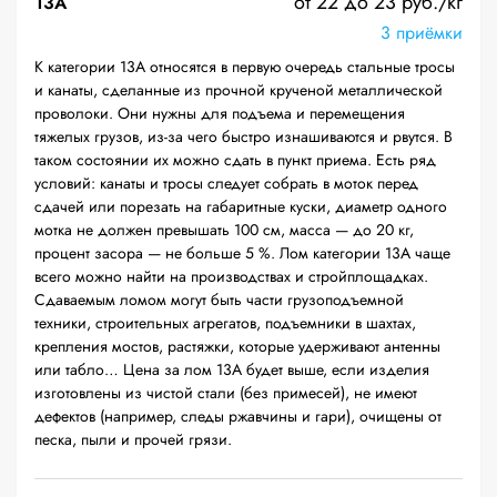
от 22 до 23 руб./кг
13А
3 приёмки
К категории 13А относятся в первую очередь стальные тросы
и канаты, сделанные из прочной крученой металлической
проволоки. Они нужны для подъема и перемещения
тяжелых грузов, из-за чего быстро изнашиваются и рвутся. В
таком состоянии их можно сдать в пункт приема. Есть ряд
условий: канаты и тросы следует собрать в моток перед
сдачей или порезать на габаритные куски, диаметр одного
мотка не должен превышать 100 см, масса — до 20 кг,
процент засора — не больше 5 %. Лом категории 13А чаще
всего можно найти на производствах и стройплощадках.
Сдаваемым ломом могут быть части грузоподъемной
техники, строительных агрегатов, подъемники в шахтах,
крепления мостов, растяжки, которые удерживают антенны
или табло… Цена за лом 13А будет выше, если изделия
изготовлены из чистой стали (без примесей), не имеют
дефектов (например, следы ржавчины и гари), очищены от
песка, пыли и прочей грязи.