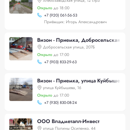
Хлебозаводская улица, 12 стр3
Открыто
до 18:00
+
7 (920) 061-56-53
Приёмщик: Игорь Александрович
Визон - Приемка, Добросельская ули
Добросельская улица, 207Б
Открыто
до 17:00
+
7 (903) 833-29-63
Визон - Приемка, улица Куйбышева, 
улица Куйбышева, 16
Открыто
до 17:00
+
7 (930) 830-08-24
ООО Владметалл-Инвест
улица Полины Осипенко, 44