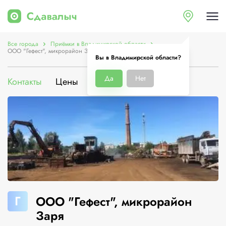
Все города
Приёмки в Владимирской области
ООО "Гефест", микрорайон Заря
Вы в Владимирской области?
Да
Нет
Контакты
Цены
Услуги
О компании
Г
ООО "Гефест", микрорайон
Заря