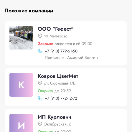
Похожие компании
ООО "Гефест"
пгт Мелехово
Закрыто
откроется в сб 09:00
+
7 (910) 779-61-50
Приёмщик: Дмитрий Волгин
Ковров ЦветМет
К
ул. Сосновая 17Б
Открыто
до 23:59
+
7 (910) 772-12-72
ИП Курлович
И
Октябрьская, 6
Открыто
до 20:00