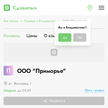
Все города
Приёмки в Владивостоке
ООО "Приморье"
Вы в Владивостоке?
Контакты
Цены
О компании
Да
Нет
П
ООО "Приморье"
ул. Фанзавод 1
Весь график
Открыто
до 23:59
Поделится