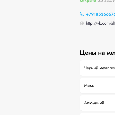
Открыто
до 23:59
+7918536667
http://vk.com/alf
Цены на ме
Черный металло
Медь
Алюминий