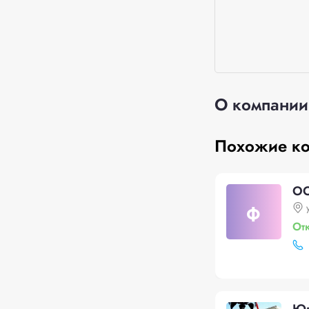
О компании
Похожие к
ОО
ф
От