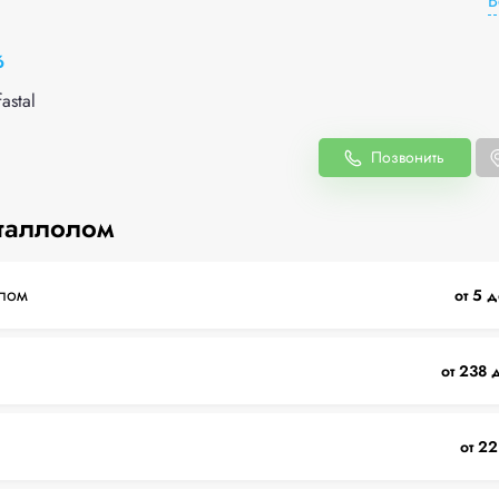
В
6
astal
Позвонить
таллолом
лом
от 5 д
от 238 
от 22