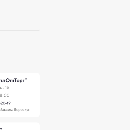
ллОптТорг"
ы, 1Б
18:00
-20-49
Максим Верескун