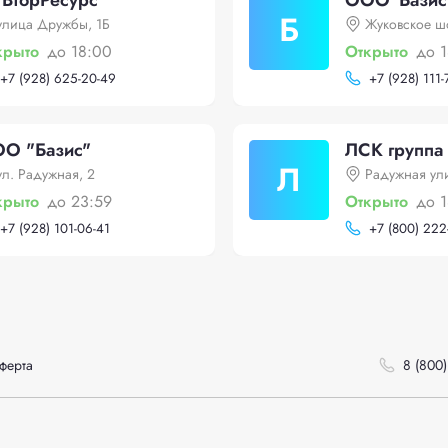
ВторРесурс
ООО"Базис
Б
улица Дружбы, 1Б
Жуковское ш
крыто
до 18:00
Открыто
до 
+
7 (928) 625-20-49
+
7 (928) 111-
О "Базис"
ЛСК группа
Л
ул. Радужная, 2
Радужная ул
крыто
до 23:59
Открыто
до 
+
7 (928) 101-06-41
+
7 (800) 222
ферта
8 (800)