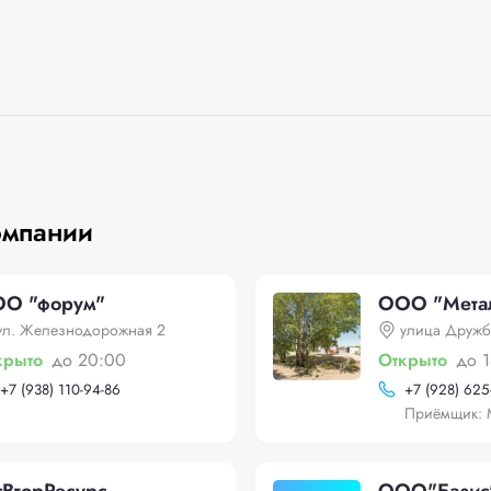
омпании
О "форум"
ООО "Мета
ул. Железнодорожная 2
улица Дружб
крыто
до 20:00
Открыто
до 
+
7 (938) 110-94-86
+
7 (928) 625
Приёмщик: 