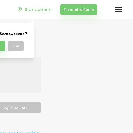
Волгодонск
Личный кабинет
 Волгодонске?
Нет
Поделится