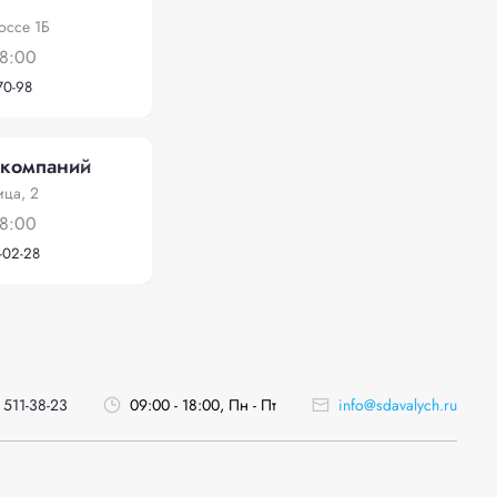
"
оссе 1Б
18:00
70-98
 компаний
ица, 2
18:00
-02-28
 511-38-23
09:00 - 18:00, Пн - Пт
info@sdavalych.ru