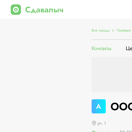
Все города
Приёмки 
Контакты
Ц
ООО
А
ул. 1