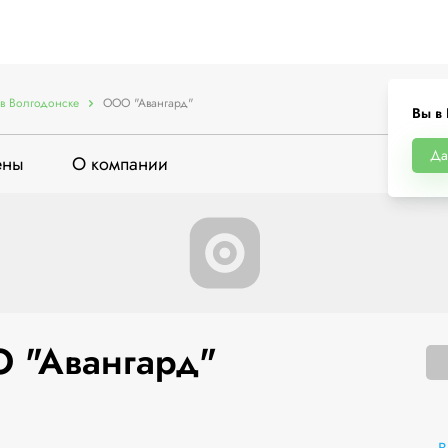
в Волгодонске
ООО "Авангард"
Вы в
Да
ены
О компании
 "Авангард"