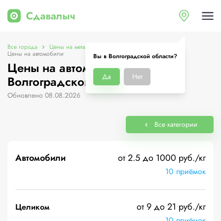
Все города
Цены на металлолом в Волгоградской области
Цены на автомобили
Вы в Волгоградской области?
Цены на автомобили в
Да
Нет
Волгоградской области
Обновлено 08.08.2026
Все категории
Автомобили
от 2.5 до 1000 руб./кг
10 приёмок
от 9 до 21 руб./кг
Целиком
10 приёмок