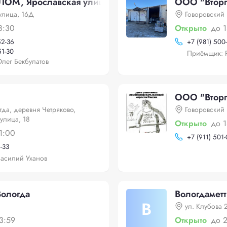
ОМ, Ярославская улица, 16Д
ООО "Втор
улица, 16Д
Говоровский 
8:30
Открыто
до 
52-36
+
7 (981) 500
51-30
Приёмщик: 
лег Бекбулатов
ООО "Втор
гда, деревня Четряково,
Говоровский
улица, 18
Открыто
до 
1:00
+
7 (911) 501-
1-33
асилий Уханов
Вологда
Вологдамет
В
ул. Клубова 
3:59
Открыто
до 