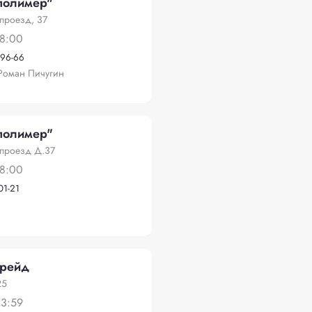
полимер"
проезд, 37
18:00
-96-66
Роман Пичугин
полимер"
 проезд Д.37
18:00
01-21
трейд
25
23:59