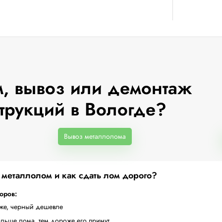
, вывоз или демонтаж
трукций в Вологде?
Вывоз металлолома
а металлолом и как сдать лом дорого?
торов:
оже, черный дешевле
ольше лома, тем дороже его примут