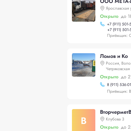
ООО МЕТА-Л
Ярославская 
Открыто
до 1
+
7 (911) 501-
+
7 (911) 501-
Приёмщик: О
Ломов и Ко
Россия, Воло
Четряковская 
Открыто
до 2
8 (911) 536-0
Приёмщик: В
Вторчермет
В
Клубова 3
Открыто
до 2