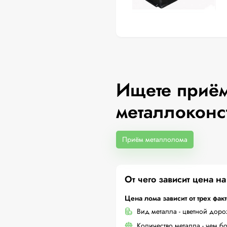
Ищете приём
металлоконс
Приём металлолома
От чего зависит цена н
Цена лома зависит от трех фак
Вид металла - цветной дор
Количество металла - чем б