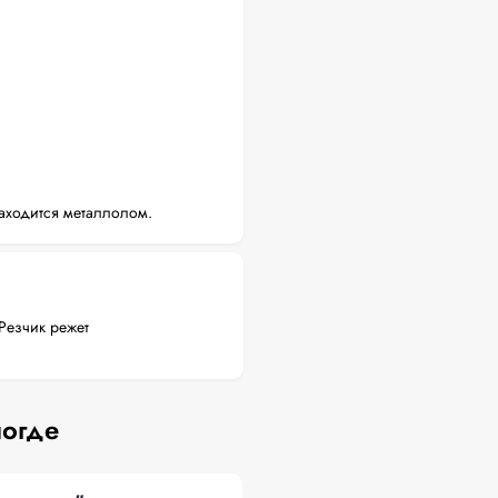
аходится металлолом.
Резчик режет
логде