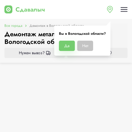
Все города
Демонтаж в Вологодской области
Демонтаж металлоконструкций в
Вы в Вологодской области?
Вологодской области
Да
Нет
Нужен вывоз?
Все приёмки