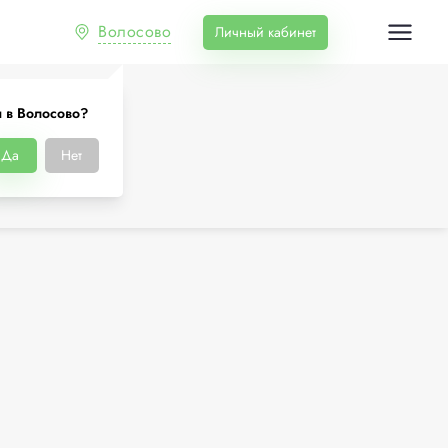
Волосово
Личный кабинет
 в Волосово?
Да
Нет