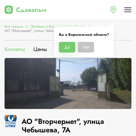
Все города
Приёмки в Воронежской области
АО "Вторчермет", улица Чебышева, 7А
Вы в Воронежской области?
Да
Нет
Контакты
Цены
Услуги
О компании
АО "Вторчермет", улица
Чебышева, 7А