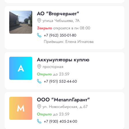
АО "Вторчермет"
улица Чебышева, 7А
Закрыто
откроется в пн 08:00
+
7 (962) 350-01-80
Приёмщик: Елена Игнатова
Аккумуляторы куплю
А
просторная
Открыто
до 23:59
+
7 (951) 552-44-60
ООО "МеталлГарант"
М
ул. Новосибирская, д.67
Открыто
до 23:59
+
7 (930) 405-24-00