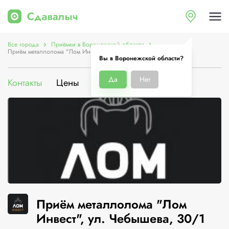
Все города
Приёмки в Воронежской области
Приём металлолома "Лом Инвест", ул. Чебышева, 30/1
Вы в Воронежской области?
Да
Нет
Контакты
Цены
Услуги
О компании
Приём металлолома "Лом
Инвест", ул. Чебышева, 30/1