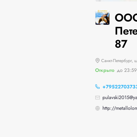
ООО
Пет
87
Санкт-Петербург, 
Открыто
до 23:59
+7952270373
pulavski2015@ya
http://metallolo