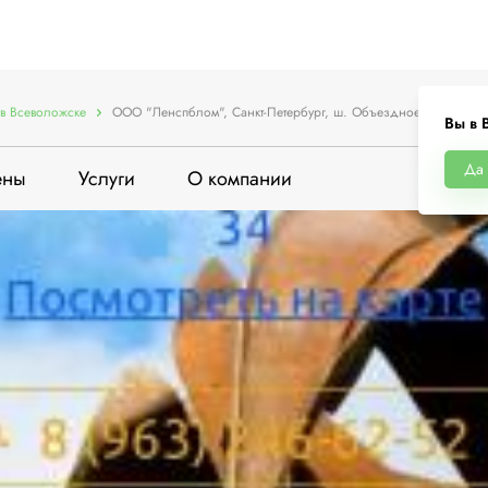
в Всеволожске
ООО "Ленспблом", Санкт-Петербург, ш. Объездное, 87
Вы в 
Да
ены
Услуги
О компании