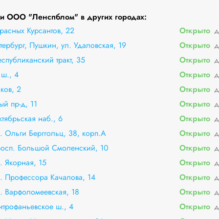
и ООО "Ленспблом" в других городах:
расных Курсантов, 22
Открыто
д
тербург, Пушкин, ул. Удаловская, 19
Открыто
д
спубликанский тракт, 35
Открыто
д
ш., 4
Открыто
д
ков, 2
Открыто
д
й пр-д, 11
Открыто
д
ктябрьская наб., 6
Открыто
д
л. Ольги Берггольц, 38, корп.А
Открыто
д
просп. Большой Смоленский, 10
Открыто
д
л. Якорная, 15
Открыто
д
л. Профессора Качалова, 14
Открыто
д
л. Варфоломеевская, 18
Открыто
д
итрофаньевское ш., 4
Открыто
д