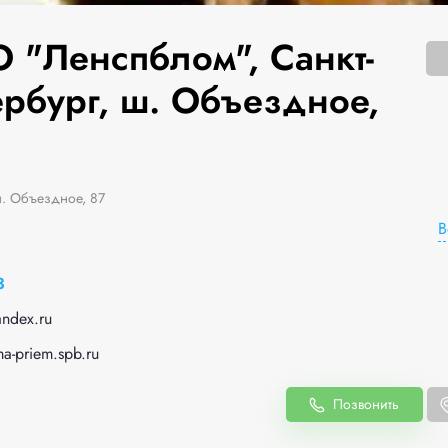
 "Ленспблом", Санкт-
ербург, ш. Объездное,
ш. Объездное, 87
В
3
ndex.ru
ma-priem.spb.ru
Позвонить