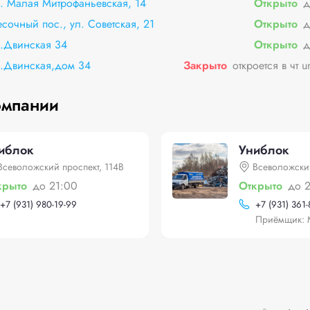
л. Малая Митрофаньевская, 14
Открыто
д
есочный пос., ул. Советская, 21
Открыто
д
л.Двинская 34
Открыто
д
ул.Двинская,дом 34
Закрыто
откроется в чт u
омпании
иблок
Униблок
Всеволожский проспект, 114В
Всеволожский
крыто
до 21:00
Открыто
до 
+
7 (931) 980-19-99
+
7 (931) 361
Приёмщик: 