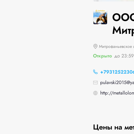
ООО
Мит
Митрофаньевское ш
Открыто
до 23:59
+7931252230
pulavski2015@ya
http://metallolo
Цены на ме