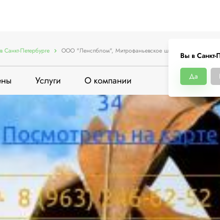
в Санкт-Петербурге
ООО "Ленспблом", Митрофаньевское ш., 4
Вы в Санкт-
Да
ены
Услуги
О компании