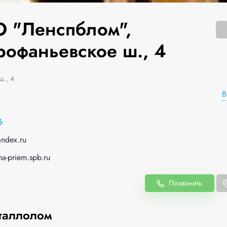
 "Ленспблом",
рофаньевское ш., 4
., 4
В
6
ndex.ru
ma-priem.spb.ru
Позвонить
таллолом