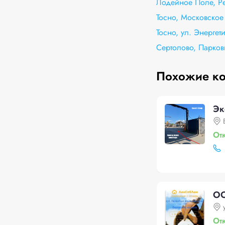
Лодейное Поле, Ре
Тосно, Московское 
Тосно, ул. Энергети
Сертолово, Парковы
Похожие к
Эк
От
ОО
От