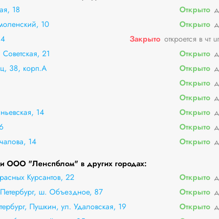
ая, 18
Открыто
д
моленский, 10
Открыто
д
34
Закрыто
откроется в чт u
 Советская, 21
Открыто
д
ц, 38, корп.А
Открыто
д
Открыто
д
Открыто
д
ньевская, 14
Открыто
д
6
Открыто
д
чалова, 14
Открыто
д
и ООО "Ленспблом" в других городах:
расных Курсантов, 22
Открыто
д
-Петербург, ш. Объездное, 87
Открыто
д
тербург, Пушкин, ул. Удаловская, 19
Открыто
д