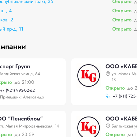
спубликанский тракт, 35
Открыто
д
ш., 4
Открыто
д
ков, 2
Открыто
д
й пр-д, 11
Открыто
д
омпании
спорт Групп
ООО «КАБЕ
Балтийская улица, 64
ул. Малая М
18
крыто
до 21:00
Открыто
до 
+
7 (921) 993-02-62
+
7 (911) 725
Приёмщик: Александр
О "Ленспблом"
ООО «КАБЕ
ул. Малая Митрофаньевская, 14
Балтийская у
крыто
до 23:59
Открыто
до 