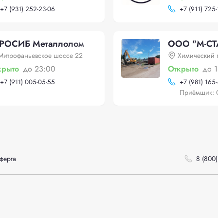
+
7 (931) 252-23-06
+
7 (911) 725
РОСИБ Металлолом
ООО "М-СТ
Митрофаньевское шоссе 22
Химический 
крыто
до 23:00
Открыто
до 
+
7 (911) 005-05-55
+
7 (981) 165
Приёмщик: 
ферта
8 (800)