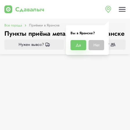
Все города
Приёмки в Яранске
Пункты приёма металлолома в Яранске
Вы в Яранске?
Нужен вывоз?
Нужен демонтаж?
Да
Нет