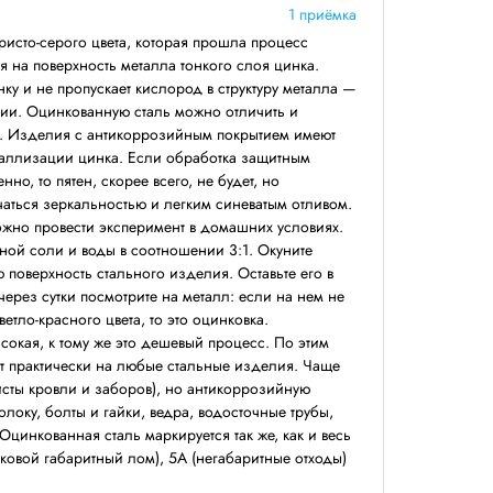
1 приёмка
ристо-серого цвета, которая прошла процесс
я на поверхность металла тонкого слоя цинка.
ку и не пропускает кислород в структуру металла —
зии. Оцинкованную сталь можно отличить и
м. Изделия с антикоррозийным покрытием имеют
таллизации цинка. Если обработка защитным
но, то пятен, скорее всего, не будет, но
чаться зеркальностью и легким синеватым отливом.
жно провести эксперимент в домашних условиях.
ной соли и воды в соотношении 3:1. Окуните
ю поверхность стального изделия. Оставьте его в
ерез сутки посмотрите на металл: если на нем не
тло-красного цвета, то это оцинковка.
сокая, к тому же это дешевый процесс. По этим
т практически на любые стальные изделия. Чаще
листы кровли и заборов), но антикоррозийную
олоку, болты и гайки, ведра, водосточные трубы,
Оцинкованная сталь маркируется так же, как и весь
сковой габаритный лом), 5А (негабаритные отходы)