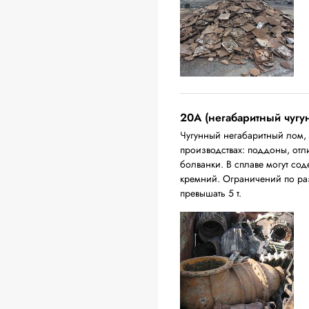
20A (негабаритный чугу
Чугунный негабаритный лом,
производствах: поддоны, отл
болванки. В сплаве могут сод
кремний. Ограничений по ра
превышать 5 т.