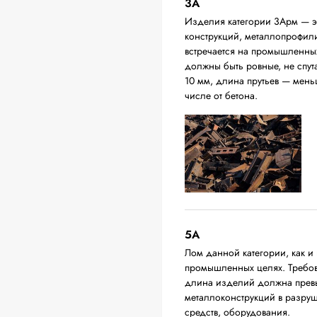
3А
Изделия категории 3Арм — эт
конструкций, металлопрофили,
встречается на промышленных
должны быть ровные, не спут
10 мм, длина прутьев — мень
числе от бетона.
5А
Лом данной категории, как и 
промышленных целях. Требова
длина изделий должна превыш
металлоконструкций в разруш
средств, оборудования.